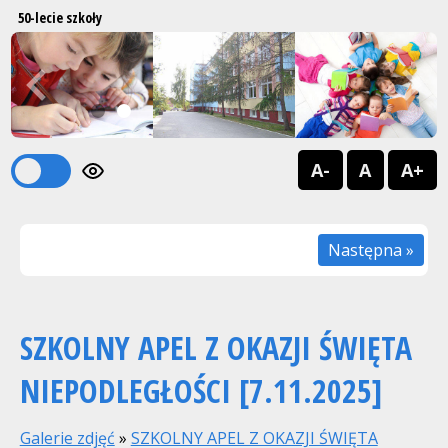
50-lecie szkoły
Previous
Next
1
2
A-
A
A+
Następna »
SZKOLNY APEL Z OKAZJI ŚWIĘTA
NIEPODLEGŁOŚCI [7.11.2025]
Galerie zdjęć
»
SZKOLNY APEL Z OKAZJI ŚWIĘTA