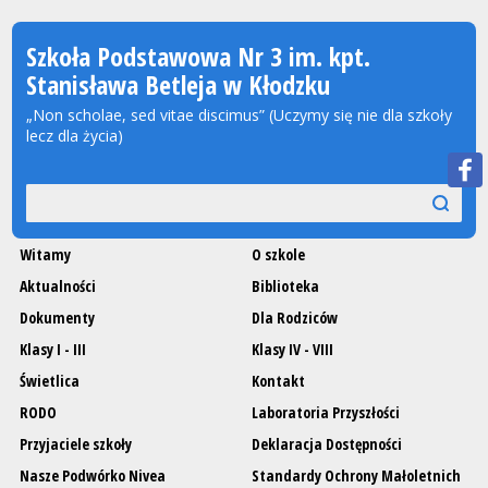
Szkoła Podstawowa Nr 3 im. kpt.
Stanisława Betleja w Kłodzku
„Non scholae, sed vitae discimus” (Uczymy się nie dla szkoły
lecz dla życia)
Wyszukiwarka
szukaj
szukaj
Witamy
O szkole
Aktualności
Biblioteka
Dokumenty
Dla Rodziców
Klasy I - III
Klasy IV - VIII
Świetlica
Kontakt
RODO
Laboratoria Przyszłości
Przyjaciele szkoły
Deklaracja Dostępności
Nasze Podwórko Nivea
Standardy Ochrony Małoletnich