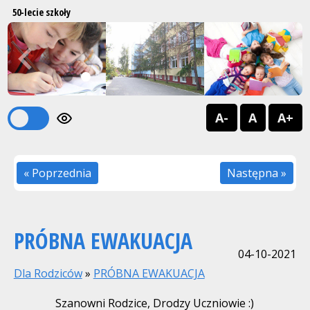
50-lecie szkoły
Previous
Next
1
2
A-
A
A+
« Poprzednia
Następna »
PRÓBNA EWAKUACJA
04-10-2021
Dla Rodziców
»
PRÓBNA EWAKUACJA
Szanowni Rodzice, Drodzy Uczniowie :)