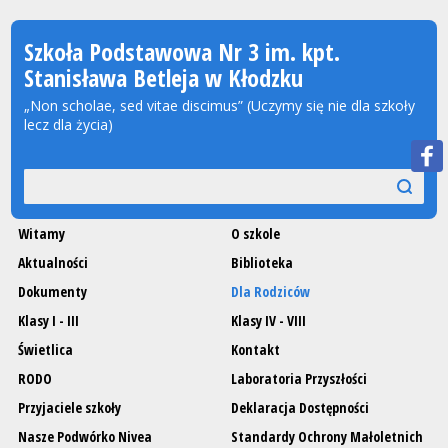
Szkoła Podstawowa Nr 3 im. kpt.
Stanisława Betleja w Kłodzku
„Non scholae, sed vitae discimus” (Uczymy się nie dla szkoły
lecz dla życia)
Wyszukiwarka
szukaj
szukaj
Witamy
O szkole
Aktualności
Biblioteka
Dokumenty
Dla Rodziców
Klasy I - III
Klasy IV - VIII
Świetlica
Kontakt
RODO
Laboratoria Przyszłości
Przyjaciele szkoły
Deklaracja Dostępności
Nasze Podwórko Nivea
Standardy Ochrony Małoletnich