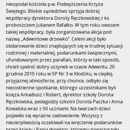
nieopodal kościoła p.w. Podwyższenia Krzyża
Świętego. Bliskie sąsiedztwo sprzyja dobrej
współpracy dyrektora Doroty Ręczkowskiej z ks.
proboszczem Julianem Rafałko. W tym roku owocem
takiej współpracy, była zorganizowana akcja pod
nazwą „Adwentowe drzewko”. Celem akcji było
obdarowanie dzieci znajdujących się w trudnej sytuacji
rodzinnej i materialnej, podarunkami świątecznymi,
ufundowanymi przez parafian, którzy w taki sposób,
chcieli spełnić dobry uczynek w czasie Adwentu. 20
grudnia 2010 roku w SP Nr 3 w Kłodzku, w ciepłej,
przyjaznej atmosferze, przy choince, odbyło się
niecodzienne spotkanie, którego uczestnikami byli
księża Arkadiusz i Robert, dyrektor szkoły Dorota
Ręczkowska, pedagodzy szkolni Dorota Paczka i Anna
Kowalska wraz z 50 uczniami. Na twarzach dzieci
pojawiło się wyraźne zadowolenie. Wszyscy z
niecierpliwością oczekiwali na wręczenie podarunków
przez księży i Panią dyrektor, któremu towarzyszyło