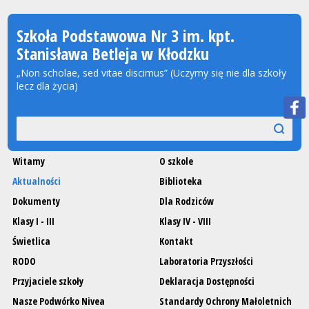
Szkoła Podstawowa Nr 3 im. kpt.
Stanisława Betleja w Kłodzku
„Non scholae, sed vitae discimus” (Uczymy się nie dla szkoły
lecz dla życia)
Wyszukiwarka
szukaj
szukaj
Witamy
O szkole
Aktualności
Biblioteka
Dokumenty
Dla Rodziców
Klasy I - III
Klasy IV - VIII
Świetlica
Kontakt
RODO
Laboratoria Przyszłości
Przyjaciele szkoły
Deklaracja Dostępności
Nasze Podwórko Nivea
Standardy Ochrony Małoletnich