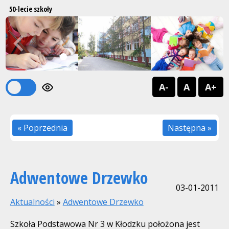
50-lecie szkoły
Previous
Next
1
2
A-
A
A+
« Poprzednia
Następna »
Adwentowe Drzewko
03-01-2011
Aktualności
»
Adwentowe Drzewko
Szkoła Podstawowa Nr 3 w Kłodzku położona jest