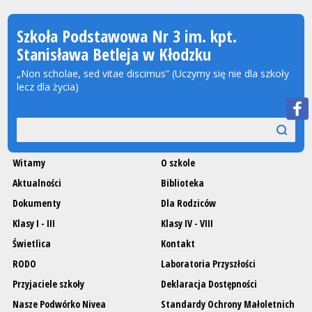
Szkoła Podstawowa Nr 3 im. kpt.
Stanisława Betleja w Kłodzku
„Non scholae, sed vitae discimus” (Uczymy się nie dla szkoły
lecz dla życia)
Wyszukiwarka
szukaj
szukaj
Witamy
O szkole
Aktualności
Biblioteka
Dokumenty
Dla Rodziców
Klasy I - III
Klasy IV - VIII
Świetlica
Kontakt
RODO
Laboratoria Przyszłości
Przyjaciele szkoły
Deklaracja Dostępności
Nasze Podwórko Nivea
Standardy Ochrony Małoletnich