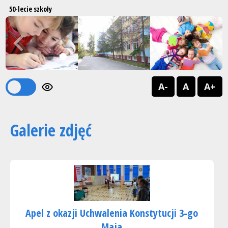
50-lecie szkoły
Previous
Next
1
2
A-
A
A+
Galerie zdjęć
Apel z okazji Uchwalenia Konstytucji 3-go
Maja