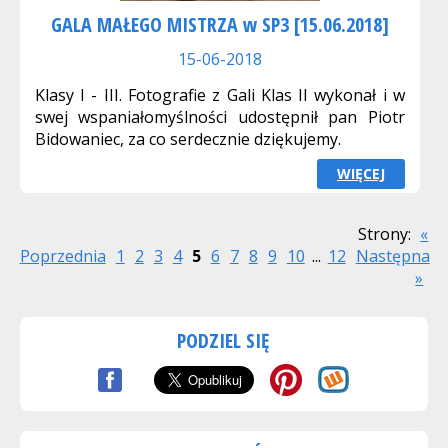
GALA MAŁEGO MISTRZA w SP3 [15.06.2018]
15-06-2018
Klasy I - III. Fotografie z Gali Klas II wykonał i w
swej wspaniałomyślności udostępnił pan Piotr
Bidowaniec, za co serdecznie dziękujemy.
WIĘCEJ
Strony:
«
Poprzednia
1
2
3
4
5
6
7
8
9
10
...
12
Następna
»
PODZIEL SIĘ