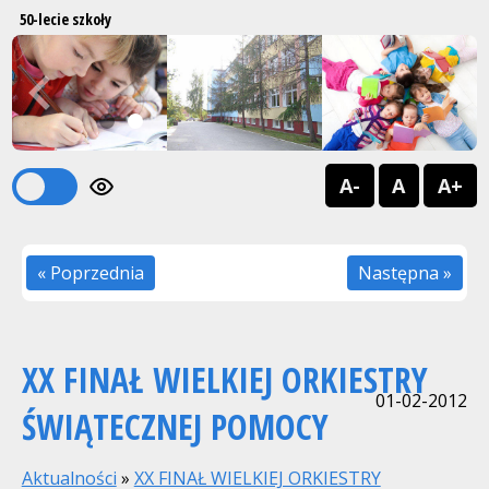
50-lecie szkoły
Previous
Next
1
2
A-
A
A+
« Poprzednia
Następna »
XX FINAŁ WIELKIEJ ORKIESTRY
01-02-2012
ŚWIĄTECZNEJ POMOCY
Aktualności
»
XX FINAŁ WIELKIEJ ORKIESTRY