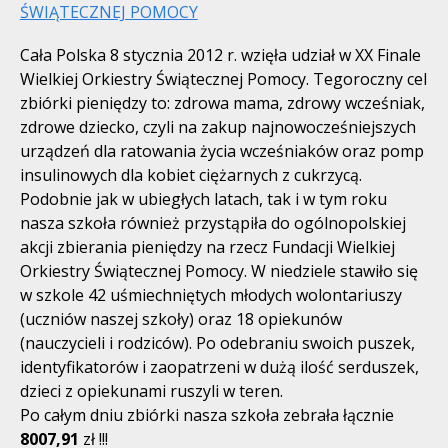
ŚWIĄTECZNEJ POMOCY
Cała Polska 8 stycznia 2012 r. wzięła udział w XX Finale
Wielkiej Orkiestry Świątecznej Pomocy. Tegoroczny cel
zbiórki pieniędzy to: zdrowa mama, zdrowy wcześniak,
zdrowe dziecko, czyli na zakup najnowocześniejszych
urządzeń dla ratowania życia wcześniaków oraz pomp
insulinowych dla kobiet ciężarnych z cukrzycą.
Podobnie jak w ubiegłych latach, tak i w tym roku
nasza szkoła również przystąpiła do ogólnopolskiej
akcji zbierania pieniędzy na rzecz Fundacji Wielkiej
Orkiestry Świątecznej Pomocy. W niedziele stawiło się
w szkole 42 uśmiechniętych młodych wolontariuszy
(uczniów naszej szkoły) oraz 18 opiekunów
(nauczycieli i rodziców). Po odebraniu swoich puszek,
identyfikatorów i zaopatrzeni w dużą ilość serduszek,
dzieci z opiekunami ruszyli w teren.
Po całym dniu zbiórki nasza szkoła zebrała łącznie
8007,91
zł !!!