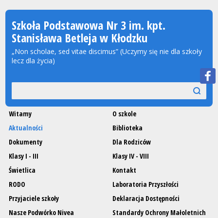
Szkoła Podstawowa Nr 3 im. kpt.
Stanisława Betleja w Kłodzku
„Non scholae, sed vitae discimus” (Uczymy się nie dla szkoły
lecz dla życia)
Wyszukiwarka
szukaj
szukaj
Witamy
O szkole
Aktualności
Biblioteka
Dokumenty
Dla Rodziców
Klasy I - III
Klasy IV - VIII
Świetlica
Kontakt
RODO
Laboratoria Przyszłości
Przyjaciele szkoły
Deklaracja Dostępności
Nasze Podwórko Nivea
Standardy Ochrony Małoletnich