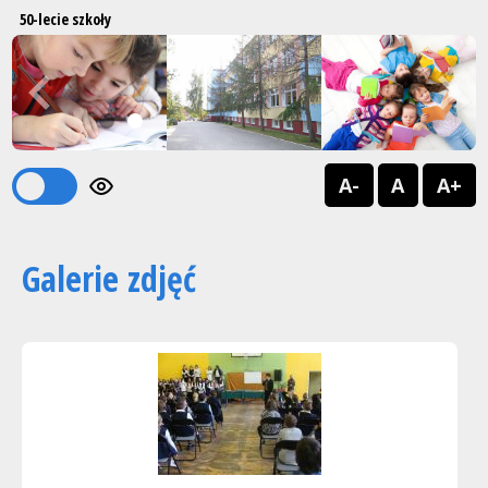
50-lecie szkoły
Previous
Next
1
2
A-
A
A+
Galerie zdjęć