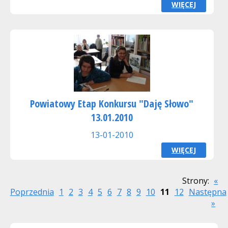
WIĘCEJ
Powiatowy Etap Konkursu "Daję Słowo"
13.01.2010
13-01-2010
WIĘCEJ
Strony:
«
Poprzednia
1
2
3
4
5
6
7
8
9
10
11
12
Następna
»