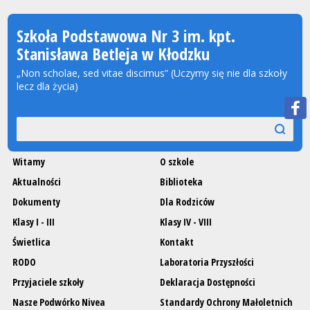
Szkoła Podstawowa Nr 3 im. kpt.
Stanisława Betleja w Kłodzku
„Non scholae, sed vitae discimus” (Uczymy się nie dla szkoły
lecz dla życia)
Wyszukiwarka
szukaj
szukaj
Witamy
O szkole
Aktualności
Biblioteka
Dokumenty
Dla Rodziców
Klasy I - III
Klasy IV - VIII
Świetlica
Kontakt
RODO
Laboratoria Przyszłości
Przyjaciele szkoły
Deklaracja Dostępności
Nasze Podwórko Nivea
Standardy Ochrony Małoletnich